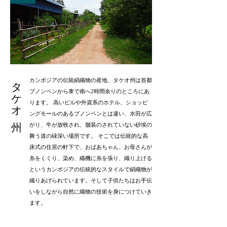
タケオ 州
カンボジアの伝統絹織物の産地、タケオ州は首都
プノンペンから車で南へ2時間余りのところにあ
ります。 高いビルや外資系のホテル、ショッピ
ングモールのあるプノンペンとは違い、水田が広
がり、牛が放牧され、舗装のされていない砂埃の
舞う道の緑深い場所です。 そこでは伝統的な高
床式の住居の軒下で、おばあちゃん、お母さんが
糸をくくり、染め、織機に糸を張り、織り上げる
というカンボジアの伝統的なスタイルで絹織物が
織りあげられています。そして子供たちはお手伝
いをしながら自然に織物の技術を身につけていき
ます。