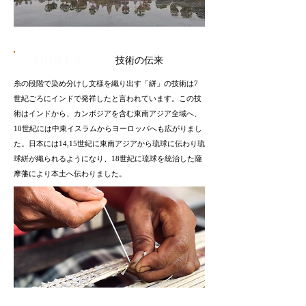
​POINT 2
技術の伝来
糸の段階で染め分けし文様を織り出す「絣」の技術は7
世紀ごろにインドで発祥したと言われています。この技
術はインドから、カンボジアを含む東南アジア全域へ、
10世紀には中東イスラムからヨーロッパへも広がりまし
た。日本には14,15世紀に東南アジアから琉球に伝わり琉
球絣が織られるようになり、18世紀に琉球を統治した薩
摩藩により本土へ伝わりました。