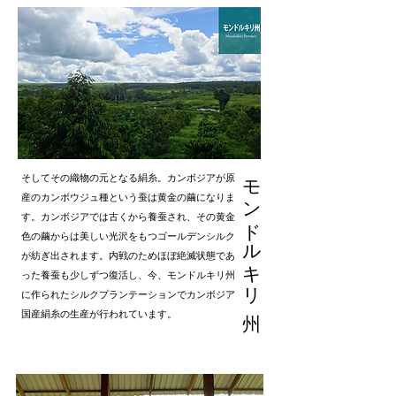
モンドルキリ 州
そしてその織物の元となる絹糸。カンボジアが原
産のカンボウジュ種という蚕は黄金の繭になりま
す。カンボジアでは古くから養蚕され、その黄金
色の繭からは美しい光沢をもつゴールデンシルク
が紡ぎ出されます。内戦のためほぼ絶滅状態であ
った養蚕も少しずつ復活し、今、モンドルキリ州
に作られたシルクプランテーションでカンボジア
国産絹糸の生産が行われています。