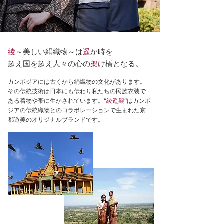
綾
～美しい絹織物～は
遥
か時を
超え国を超え人々の心の
架
け橋となる。
カンボジアには古くから絹織物の文化があります。​
その伝統技術は日本にも伝わり私たちの民族衣装で
ある着物や帯に生かされています。​“
綾遥架
“はカンボ
ジアの伝統織物とのコラボレーションで生まれた京
都遊美のオリジナルブランドです。