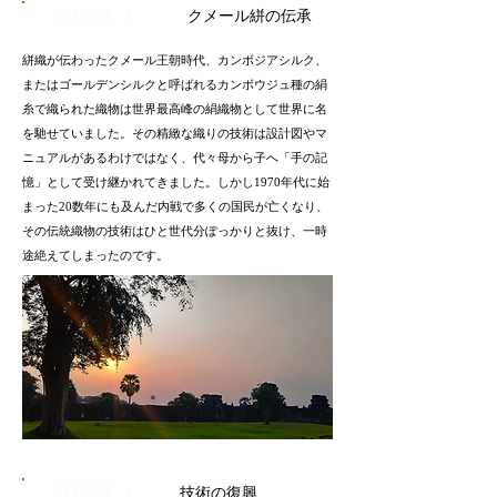
​POINT 3
クメール絣の伝承
絣織が伝わったクメール王朝時代、カンボジアシルク、
またはゴールデンシルクと呼ばれるカンボウジュ種の絹
糸で織られた織物は世界最高峰の絹織物として世界に名
を馳せていました。その精緻な織りの技術は設計図やマ
ニュアルがあるわけではなく、代々母から子へ「手の記
憶」として受け継かれてきました。しかし1970年代に始
まった20数年にも及んだ内戦で多くの国民が亡くなり、
その伝統織物の技術はひと世代分ぽっかりと抜け、一時
途絶えてしまったのです。
​POINT 4
技術の復興